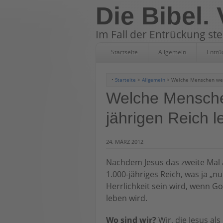
Die Bibel.
Im Fall der Entrückung st
Startseite
Allgemein
Entrü
•
Starteite
>
Allgemein
> Welche Menschen werd
Welche Mensche
jährigen Reich 
24. MÄRZ 2012
Nachdem Jesus das zweite Mal a
1.000-jähriges Reich, was ja „n
Herrlichkeit sein wird, wenn G
leben wird.
Wo sind wir?
Wir, die Jesus a