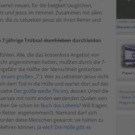
seren neuen, für die Ewigkeit tauglichen,
tt und Jesus im Himmel. Zusammen mit allen
, die zu Lebzeiten Jesus als ihren Retter und
• Helfen Si
Dienste v
 7-jährige Trübsal
durchleben
durchleiden
fühlen. Alle, die das kostenlose Angebot von
nicht angenommen hatten, mußten durch die 7-
t ungefähr die Hälfte der Menschheit gestorben
t einem großen „T“
). Wer zu Lebzeiten Jesus nicht
 dem Tod in die Hölle und wartet dort auf das
(siehe
Der große weiße Thron
), dessen Urteil die
Besuchen
•
Keine Tr
ersee mit nicht enden werdenden Qualen sein
Fragen &
tehen Sie schon im
Buch des Lebens
? Will fragen:
en Retter angenommen?). Niemand darf sich
urden diese Menschen gewarnt; sie hätten zu
umkehren können.
Ja wie?! Die Hölle gibt es