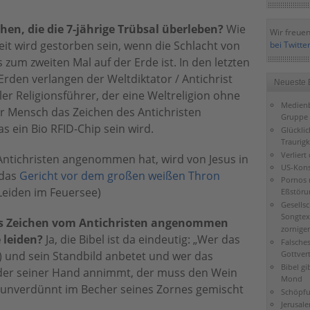
en, die die 7-jährige Trübsal überleben?
Wie
Wir freuen
eit wird gestorben sein, wenn die Schlacht von
bei Twitte
um zweiten Mal auf der Erde ist. In den letzten
 Erden verlangen der Weltdiktator / Antichrist
Neueste 
er Religionsführer, der eine Weltreligion ohne
Medienb
der Mensch das Zeichen des Antichristen
Gruppe 
 ein Bio RFID-Chip sein wird.
Glückli
Traurigk
Verliert
Antichristen angenommen hat, wird von Jesus in
US-Kons
 das
Gericht vor dem großen weißen Thron
Pornos 
 Leiden im Feuersee)
Eßstöru
Gesells
Songtex
as Zeichen vom Antichristen angenommen
zorniger
 leiden?
Ja, die Bibel ist da eindeutig: „Wer das
Falsche
Gottver
r) und sein Standbild anbetet und wer das
Bibel gi
oder seiner Hand annimmt, der muss den Wein
Mond
r unverdünnt im Becher seines Zornes gemischt
Schöpfu
Jerusal