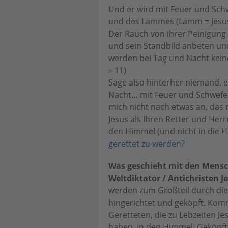
Und er wird mit Feuer und Schw
und des Lammes (Lamm = Jesus
Der Rauch von ihrer Peinigung st
und sein Standbild anbeten u
werden bei Tag und Nacht keine
– 11)
Sage also hinterher niemand, e
Nacht… mit Feuer und Schwefel 
mich nicht nach etwas an, das
Jesus als Ihren Retter und Her
den Himmel (und nicht in die 
gerettet zu werden?
Was geschieht mit den Mensc
Weltdiktator / Antichristen 
werden zum Großteil durch die
hingerichtet und geköpft. Kom
Geretteten, die zu Lebzeiten 
haben, in den Himmel. Geköpft?