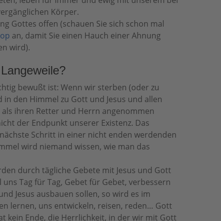
tteten, leben für immer und ewig mit unserem bei
ergänglichen Körper.
ng Gottes offen (schauen Sie sich schon mal
kop
an, damit Sie einen Hauch einer Ahnung
en wird).
 Langeweile?
chtig bewußt ist: Wenn wir sterben (oder zu
 in den Himmel zu Gott und Jesus und allen
us als ihren Retter und Herrn angenommen
icht der Endpunkt unserer Existenz. Das
er nächste Schritt in einer nicht enden werdenden
immel wird niemand wissen, wie man das
Erden durch tägliche Gebete mit Jesus und Gott
l uns Tag für Tag, Gebet für Gebet, verbessern
nd Jesus ausbauen sollen, so wird es im
n lernen, uns entwickeln, reisen, reden… Gott
 kein Ende, die Herrlichkeit, in der wir mit Gott