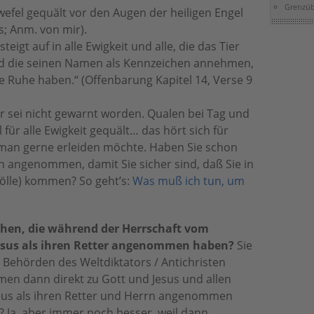
Grenzüb
efel gequält vor den Augen der heiligen Engel
; Anm. von mir).
eigt auf in alle Ewigkeit und alle, die das Tier
nd die seinen Namen als Kennzeichen annehmen,
 Ruhe haben.“ (Offenbarung Kapitel 14, Verse 9
r sei nicht gewarnt worden. Qualen bei Tag und
für alle Ewigkeit gequält… das hört sich für
 man gerne erleiden möchte. Haben Sie schon
rn angenommen, damit Sie sicher sind, daß Sie in
Hölle) kommen? So geht’s:
Was muß ich tun, um
hen, die während der Herrschaft vom
Jesus als ihren Retter angenommen haben?
Sie
 Behörden des Weltdiktators / Antichristen
men dann direkt zu Gott und Jesus und allen
Jesus als ihren Retter und Herrn angenommen
 Ja, aber immer noch besser, weil dann