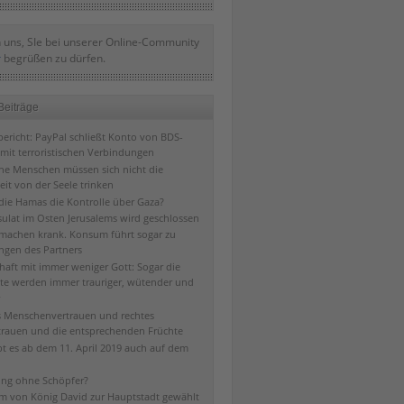
 uns, SIe bei unserer Online-Community
r
begrüßen zu dürfen.
Beiträge
ericht: PayPal schließt Konto von BDS-
mit terroristischen Verbindungen
che Menschen müssen sich nicht die
eit von der Seele trinken
 die Hamas die Kontrolle über Gaza?
ulat im Osten Jerusalems wird geschlossen
machen krank. Konsum führt sogar zu
ngen des Partners
chaft mit immer weniger Gott: Sogar die
te werden immer trauriger, wütender und
s Menschenvertrauen und rechtes
trauen und die entsprechenden Früchte
bt es ab dem 11. April 2019 auch auf dem
ng ohne Schöpfer?
em von König David zur Hauptstadt gewählt