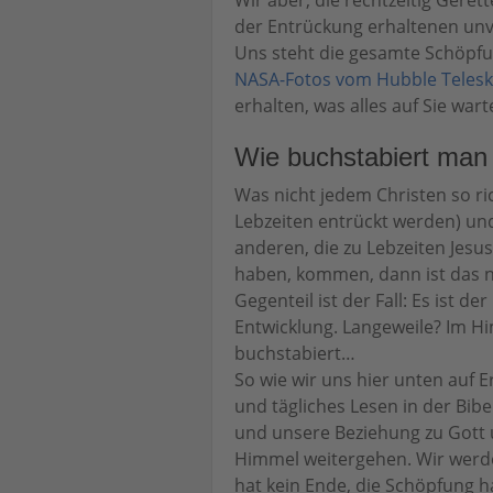
Wir aber, die rechtzeitig Gere
der Entrückung erhaltenen unv
Uns steht die gesamte Schöpfu
NASA-Fotos vom Hubble Teles
erhalten, was alles auf Sie wart
Wie buchstabiert man
Was nicht jedem Christen so ri
Lebzeiten entrückt werden) und
anderen, die zu Lebzeiten Jes
haben, kommen, dann ist das n
Gegenteil ist der Fall: Es ist d
Entwicklung. Langeweile? Im H
buchstabiert…
So wie wir uns hier unten auf 
und tägliches Lesen in der Bibe
und unsere Beziehung zu Gott u
Himmel weitergehen. Wir werde
hat kein Ende, die Schöpfung hat