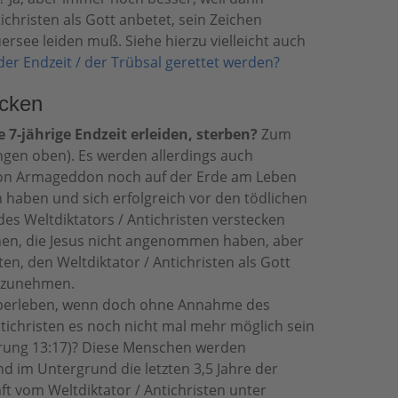
christen als Gott anbetet, sein Zeichen
see leiden muß. Siehe hierzu vielleicht auch
er Endzeit / der Trübsal gerettet werden?
ecken
 7-jährige Endzeit erleiden, sterben?
Zum
ungen oben). Es werden allerdings auch
on Armageddon noch auf der Erde am Leben
 haben und sich erfolgreich vor den tödlichen
s Weltdiktators / Antichristen verstecken
hen, die Jesus nicht angenommen haben, aber
ten, den Weltdiktator / Antichristen als Gott
anzunehmen.
berleben, wenn doch ohne Annahme des
tichristen es noch nicht mal mehr möglich sein
arung 13:17)? Diese Menschen werden
d im Untergrund die letzten 3,5 Jahre der
t vom Weltdiktator / Antichristen unter