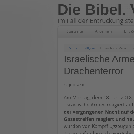
Die Bibel.
Im Fall der Entrückung st
Startseite
Allgemein
Entrü
•
Starteite
>
Allgemein
> Israelische Armee rea
Israelische Arme
Drachenterror
18. JUNI 2018
Am Montag, dem 18. Juni 2018,
„Israelische Armee reagiert au
der vergangenen Nacht auf d
Gazastreifen reagiert und ne
wurden von Kampfflugzeugen de
Zielen befanden sich eine Fabr