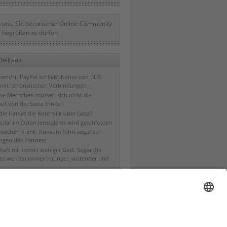
 uns, SIe bei unserer Online-Community
r
begrüßen zu dürfen.
Beiträge
ericht: PayPal schließt Konto von BDS-
mit terroristischen Verbindungen
che Menschen müssen sich nicht die
eit von der Seele trinken
 die Hamas die Kontrolle über Gaza?
ulat im Osten Jerusalems wird geschlossen
machen krank. Konsum führt sogar zu
ngen des Partners
chaft mit immer weniger Gott: Sogar die
te werden immer trauriger, wütender und
s Menschenvertrauen und rechtes
trauen und die entsprechenden Früchte
bt es ab dem 11. April 2019 auch auf dem
ng ohne Schöpfer?
em von König David zur Hauptstadt gewählt