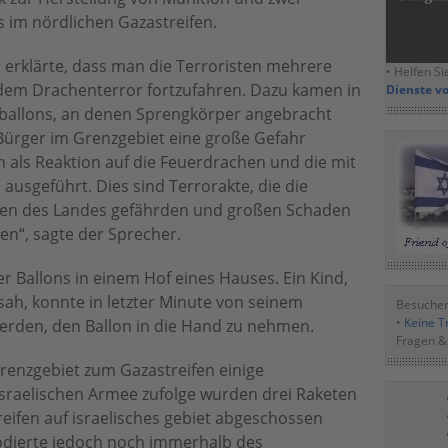
 im nördlichen Gazastreifen.
 erklärte, dass man die Terroristen mehrere
• Helfen Si
dem Drachenterror fortzufahren. Dazu kamen in
Dienste v
ballons, an denen Sprengkörper angebracht
n Bürger im Grenzgebiet eine große Gefahr
n als Reaktion auf die Feuerdrachen und die mit
ausgeführt. Dies sind Terrorakte, die die
üden des Landes gefährden und großen Schaden
en“, sagte der Sprecher.
er Ballons in einem Hof eines Hauses. Ein Kind,
ah, konnte in letzter Minute von seinem
Besuchen
•
Keine Tr
rden, den Ballon in die Hand zu nehmen.
Fragen &
enzgebiet zum Gazastreifen einige
israelischen Armee zufolge wurden drei Raketen
reifen auf israelisches gebiet abgeschossen
odierte jedoch noch immerhalb des