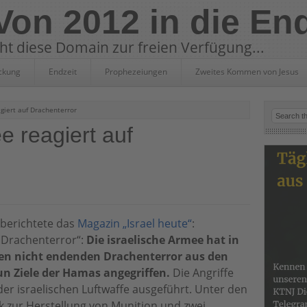
 Von 2012 in die En
eht diese Domain zur freien Verfügung...
ckung
Endzeit
Prophezeiungen
Zweites Kommen von Jesus
giert auf Drachenterror
e reagiert auf
 berichtete das
Magazin „Israel heute“
:
f Drachenterror“:
Die israelische Armee hat in
en nicht endenden Drachenterror aus den
un Ziele der Hamas angegriffen.
Die Angriffe
r israelischen Luftwaffe ausgeführt. Unter den
ik zur Herstellung von Munition und zwei