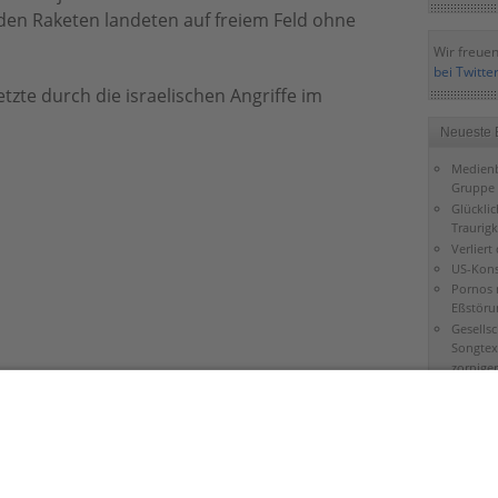
den Raketen landeten auf freiem Feld ohne
Wir freuen
bei Twitte
etzte durch die israelischen Angriffe im
Neueste 
Medienb
Gruppe 
Glückli
Traurigk
Verliert
US-Kons
Pornos 
Eßstöru
Gesells
Songtex
zorniger
Falsche
Gottver
Bibel gi
Mond
Schöpfu
Jerusal