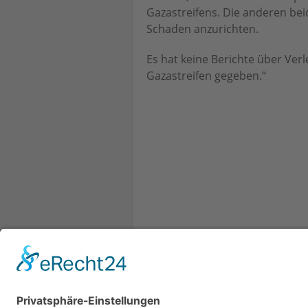
Gazastreifens. Die anderen bei
Schaden anzurichten.
Es hat keine Berichte über Verl
Gazastreifen gegeben.“