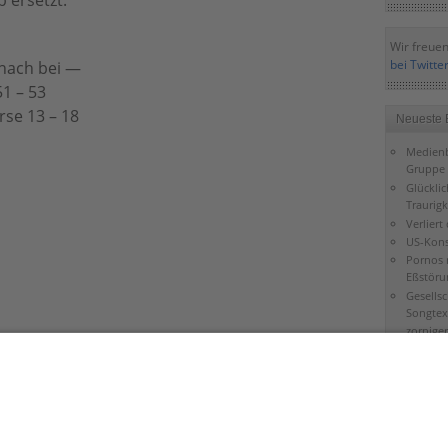
 ersetzt.
Wir freuen
bei Twitte
 nach bei —
51 – 53
rse 13 – 18
Neueste 
Medienb
Gruppe 
Glückli
Traurigk
Verliert
US-Kons
Pornos 
Eßstöru
Gesells
Songtex
zorniger
Falsche
Gottver
Bibel gi
Mond
Schöpfu
Jerusal