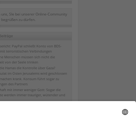
 uns, SIe bei unserer Online-Community
r
begrüßen zu dürfen.
Beiträge
ericht: PayPal schließt Konto von BDS-
mit terroristischen Verbindungen
che Menschen müssen sich nicht die
eit von der Seele trinken
 die Hamas die Kontrolle über Gaza?
ulat im Osten Jerusalems wird geschlossen
machen krank. Konsum führt sogar zu
ngen des Partners
chaft mit immer weniger Gott: Sogar die
te werden immer trauriger, wütender und
s Menschenvertrauen und rechtes
trauen und die entsprechenden Früchte
bt es ab dem 11. April 2019 auch auf dem
ng ohne Schöpfer?
em von König David zur Hauptstadt gewählt