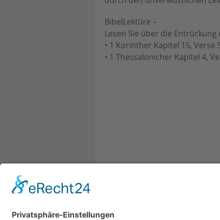
durch den unverwüstlichen Leib
BibelLektüre –
Lesen Sie über die Entrückung
• 1 Korinther Kapitel 15, Verse 
• 1 Thessalonicher Kapitel 4, Ve