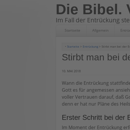
Die Bibel.
Im Fall der Entrückung st
Startseite
Allgemein
Entrü
•
Starteite
>
Entrückung
> Stirbt man bei der E
Stirbt man bei 
10. MAI 2018
Wann die Entrückung stattfinde
Gott es für angemessen ansieht
voller Vertrauen darauf, daß G
denn er hat nur Pläne des Heils
Erster Schritt bei der
Im Moment der Entrückung erfo