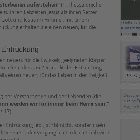
rstorbenen auferstehen“
(1. Thessalonicher
ie zu ihren Lebzeiten Jesus als ihren Retter
Gott und Jesus im Himmel; mit einem
• Helfen Si
trückung erhalten sie einen neuen, für die
Dienste v
r Entrückung
n neuen, für die Ewigkeit geeigneten Körper
Menschen, die zum Zeitpunkt der Entrückung
lls einen neuen, für das Leben in der Ewigkeit
Besuchen
ung der Verstorbenen und der Lebenden (die
•
Keine Tr
ann werden wir für immer beim Herrn sein.“
Fragen &
s 17)
r Entrückung lebt, stirbt nicht, sondern sein
k erneuert; der vergängliche irdische Leib wird