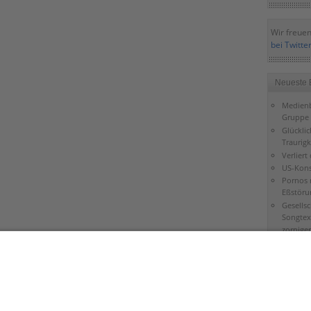
Wir freuen
bei Twitte
Neueste 
Medienb
Gruppe 
Glückli
Traurigk
Verliert
US-Kons
Pornos 
Eßstöru
Gesells
Songtex
zorniger
Falsche
Gottver
Bibel gi
Mond
Schöpfu
Jerusal