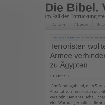
Die Bibel.
Im Fall der Entrückung st
Startseite
Allgemein
Entrü
•
Starteite
>
Allgemein
> Terroristen wollten z
Terroristen woll
Armee verhinder
zu Ägypten
6. AUGUST 2012
„Am Sonntagabend, dem 5. Augu
Attentat von Terroristen des G
vereiteln. Der israelische Sich
eine Warnung erhalten, die an 