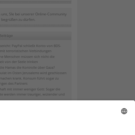
 uns, SIe bei unserer Online-Community
r
begrüßen zu dürfen.
Beiträge
ericht: PayPal schließt Konto von BDS-
mit terroristischen Verbindungen
che Menschen müssen sich nicht die
eit von der Seele trinken
 die Hamas die Kontrolle über Gaza?
ulat im Osten Jerusalems wird geschlossen
machen krank. Konsum führt sogar zu
ngen des Partners
chaft mit immer weniger Gott: Sogar die
te werden immer trauriger, wütender und
s Menschenvertrauen und rechtes
trauen und die entsprechenden Früchte
bt es ab dem 11. April 2019 auch auf dem
ng ohne Schöpfer?
em von König David zur Hauptstadt gewählt