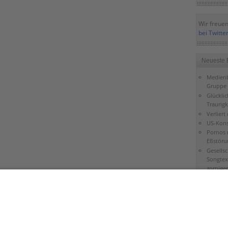
Wir freuen
bei Twitte
Neueste 
Medienb
Gruppe 
Glückli
Traurigk
Verliert
US-Kons
Pornos 
Eßstöru
Gesells
Songtex
zorniger
Falsche
Gottver
Bibel gi
Mond
Schöpfu
Jerusal